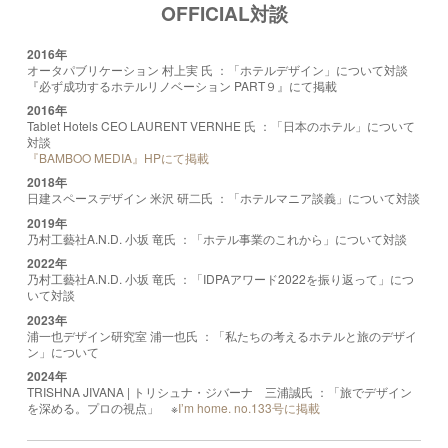
OFFICIAL対談
2016年
オータパブリケーション 村上実 氏 ：「ホテルデザイン」について対談
『必ず成功するホテルリノベーション PART９』にて掲載
2016年
Tablet Hotels CEO LAURENT VERNHE 氏 ：「日本のホテル」について
対談
『BAMBOO MEDIA』HPにて掲載
2018年
日建スペースデザイン 米沢 研二氏 ：「ホテルマニア談義」について対談
2019年
乃村工藝社A.N.D. 小坂 竜氏 ：「ホテル事業のこれから」について対談
2022年
乃村工藝社A.N.D. 小坂 竜氏 ：「IDPAアワード2022を振り返って」につ
いて対談
2023年
浦一也デザイン研究室 浦一也氏 ：「私たちの考えるホテルと旅のデザイ
ン」について
2024年
TRISHNA JIVANA | トリシュナ・ジバーナ 三浦誠氏 ：「旅でデザイン
を深める。プロの視点」 ※
I’m home. no.133号に掲載