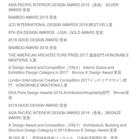
ASIA PACIFIC INTERIOR DESIGN AWARD 2015（香港） SILVER
AWARD 受賞
BAMBOO AWARD 2015 受賞
JCD INTERNATIONAL DESIGN AWARDS 2016 BEST100入選
9TH IDA DESIGN AWARDS（USA）GOLD AWARD 受賞
2016 GOOD DESIGN AWARD 受賞
BAMBOO AWARD 2016 受賞
THE AMERICAN ARCHITECTURE PRIZE 2017 建築部門 HONORABLE
MENTIONS 入選
A' Design Award and Competition（ITALY） Interior Space and
Exhibition Design Category in 2017 Bronze A' Design Award 受賞
London International Creative Competition 2017インテリアデザイン部
門 HONORABLE MENTIONS入選
DNA Paris Design Awards 2019 Architecture/Hospitality部門 Winner受
賞
2019 GOOD DESIGN AWARD 受賞
ASIA PACIFIC INTERIOR DESIGN AWARD 2019（香港） BRONZE
AWARD 受賞
A’ Design Award and Competition（ITALY） Architecture, Building and
Structure Design Category in 2019 Bronze A’ Design Award 受賞
第19回 屋上・壁面緑化技術コンクール 日本経済新聞社賞 受賞